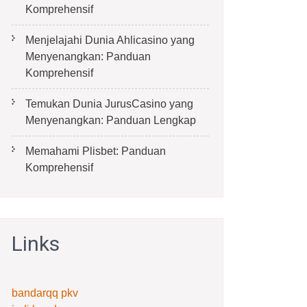
Komprehensif
Menjelajahi Dunia Ahlicasino yang
Menyenangkan: Panduan
Komprehensif
Temukan Dunia JurusCasino yang
Menyenangkan: Panduan Lengkap
Memahami Plisbet: Panduan
Komprehensif
Links
bandarqq pkv