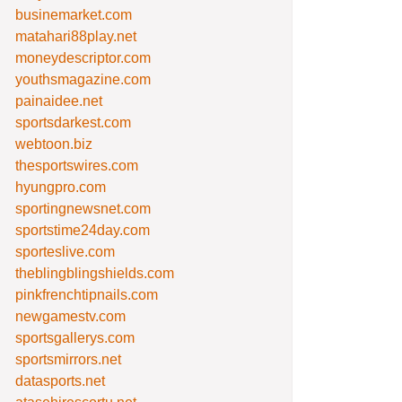
businemarket.com
matahari88play.net
moneydescriptor.com
youthsmagazine.com
painaidee.net
sportsdarkest.com
webtoon.biz
thesportswires.com
hyungpro.com
sportingnewsnet.com
sportstime24day.com
sporteslive.com
theblingblingshields.com
pinkfrenchtipnails.com
newgamestv.com
sportsgallerys.com
sportsmirrors.net
datasports.net