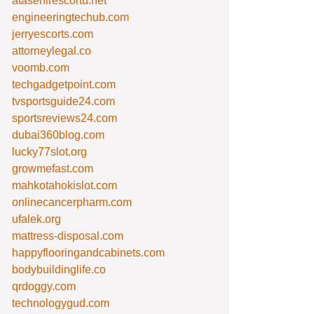
atasehirescortu.net
engineeringtechub.com
jerryescorts.com
attorneylegal.co
voomb.com
techgadgetpoint.com
tvsportsguide24.com
sportsreviews24.com
dubai360blog.com
lucky77slot.org
growmefast.com
mahkotahokislot.com
onlinecancerpharm.com
ufalek.org
mattress-disposal.com
happyflooringandcabinets.com
bodybuildinglife.co
qrdoggy.com
technologygud.com