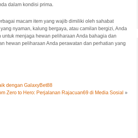
da dalam kondisi prima.
bagai macam item yang wajib dimiliki oleh sahabat
 yang nyaman, kalung bergaya, atau camilan bergizi, Anda
untuk menjaga hewan peliharaan Anda bahagia dan
ikan hewan peliharaan Anda perawatan dan perhatian yang
aik dengan GalaxyBet88
om Zero to Hero: Perjalanan Rajacuan69 di Media Sosial
»