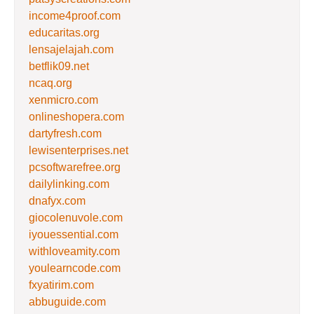
income4proof.com
educaritas.org
lensajelajah.com
betflik09.net
ncaq.org
xenmicro.com
onlineshopera.com
dartyfresh.com
lewisenterprises.net
pcsoftwarefree.org
dailylinking.com
dnafyx.com
giocolenuvole.com
iyouessential.com
withloveamity.com
youlearncode.com
fxyatirim.com
abbuguide.com