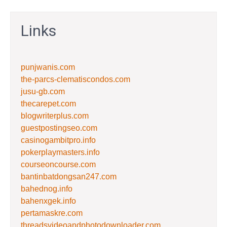
Links
punjwanis.com
the-parcs-clematiscondos.com
jusu-gb.com
thecarepet.com
blogwriterplus.com
guestpostingseo.com
casinogambitpro.info
pokerplaymasters.info
courseoncourse.com
bantinbatdongsan247.com
bahednog.info
bahenxgek.info
pertamaskre.com
threadsvideoandphotodownloader.com