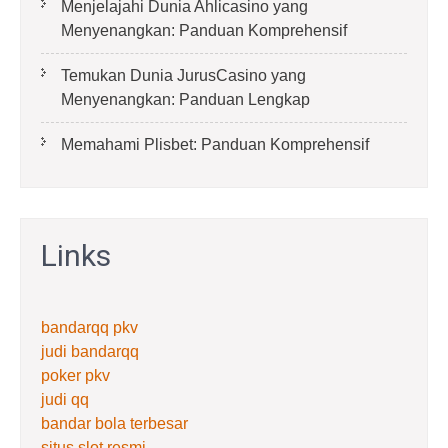
Menjelajahi Dunia Ahlicasino yang
Menyenangkan: Panduan Komprehensif
Temukan Dunia JurusCasino yang
Menyenangkan: Panduan Lengkap
Memahami Plisbet: Panduan Komprehensif
Links
bandarqq pkv
judi bandarqq
poker pkv
judi qq
bandar bola terbesar
situs slot resmi