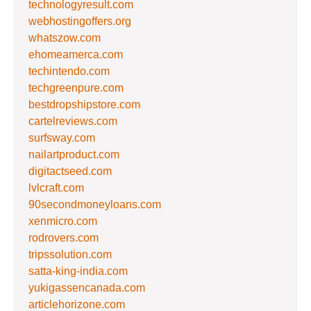
technologyresult.com
webhostingoffers.org
whatszow.com
ehomeamerca.com
techintendo.com
techgreenpure.com
bestdropshipstore.com
cartelreviews.com
surfsway.com
nailartproduct.com
digitactseed.com
lvlcraft.com
90secondmoneyloans.com
xenmicro.com
rodrovers.com
tripssolution.com
satta-king-india.com
yukigassencanada.com
articlehorizone.com