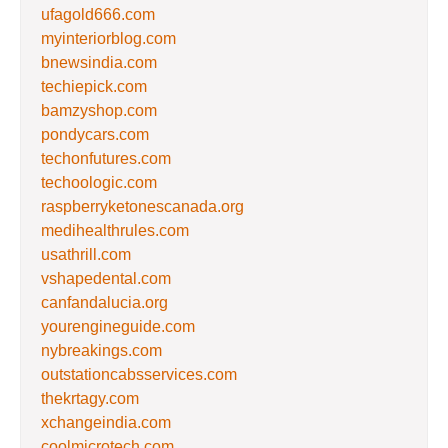
ufagold666.com
myinteriorblog.com
bnewsindia.com
techiepick.com
bamzyshop.com
pondycars.com
techonfutures.com
techoologic.com
raspberryketonescanada.org
medihealthrules.com
usathrill.com
vshapedental.com
canfandalucia.org
yourengineguide.com
nybreakings.com
outstationcabsservices.com
thekrtagy.com
xchangeindia.com
coolmicrotech.com