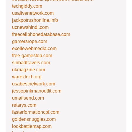
techgiddy.com
usalivenetwork.com
jackpotrushonline.info
ucnewshindi.com
freecellphonedatabase.com
gamersrope.com
exellewebmedia.com
free-gamestop.com
sinbadtravels.com
ukmagzine.com
wareztech.org
usabestnetwork.com
jessepinkmanoutfit.com
umailsend.com
retarys.com
fasterformationcpf.com
goldensnuggles.com
lookbattlemap.com