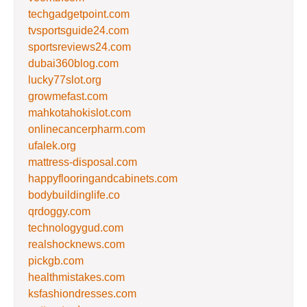
techgadgetpoint.com
tvsportsguide24.com
sportsreviews24.com
dubai360blog.com
lucky77slot.org
growmefast.com
mahkotahokislot.com
onlinecancerpharm.com
ufalek.org
mattress-disposal.com
happyflooringandcabinets.com
bodybuildinglife.co
qrdoggy.com
technologygud.com
realshocknews.com
pickgb.com
healthmistakes.com
ksfashiondresses.com