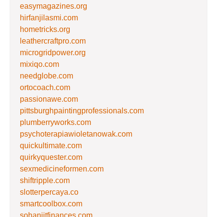
easymagazines.org
hirfanjilasmi.com
hometricks.org
leathercraftpro.com
microgridpower.org
mixiqo.com
needglobe.com
ortocoach.com
passionawe.com
pittsburghpaintingprofessionals.com
plumberryworks.com
psychoterapiawioletanowak.com
quickultimate.com
quirkyquester.com
sexmedicineformen.com
shiftripple.com
slotterpercaya.co
smartcoolbox.com
sohanjitfinances.com