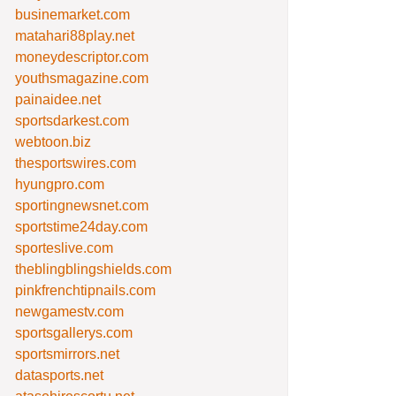
businemarket.com
matahari88play.net
moneydescriptor.com
youthsmagazine.com
painaidee.net
sportsdarkest.com
webtoon.biz
thesportswires.com
hyungpro.com
sportingnewsnet.com
sportstime24day.com
sporteslive.com
theblingblingshields.com
pinkfrenchtipnails.com
newgamestv.com
sportsgallerys.com
sportsmirrors.net
datasports.net