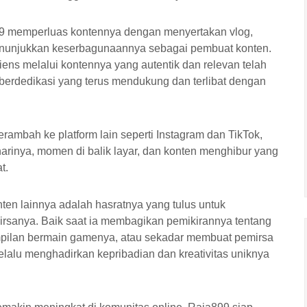
99 memperluas kontennya dengan menyertakan vlog,
menunjukkan keserbagunaannya sebagai pembuat konten.
s melalui kontennya yang autentik dan relevan telah
rdedikasi yang terus mendukung dan terlibat dengan
ambah ke platform lain seperti Instagram dan TikTok,
harinya, momen di balik layar, dan konten menghibur yang
t.
n lainnya adalah hasratnya yang tulus untuk
rsanya. Baik saat ia membagikan pemikirannya tentang
mpilan bermain gamenya, atau sekadar membuat pemirsa
lalu menghadirkan kepribadian dan kreativitas uniknya