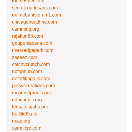
login99bet.com
secretcourtesans.com
onlinebahisforum1.com
chicagoheadline.com
camming.org
rajalion88.com
goupuntacana.com
riversedgepark.com
zaseez.com
catchycrunch.com
nofaphub.com
nefertitingalls.com
patsyscreations.com
income4proof.com
educaritas.org
lensajelajah.com
betflik09.net
ncaq.org
xenmicro.com