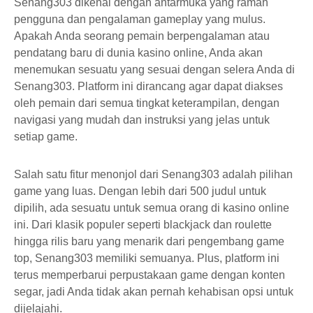
Senang303 dikenal dengan antarmuka yang ramah
pengguna dan pengalaman gameplay yang mulus.
Apakah Anda seorang pemain berpengalaman atau
pendatang baru di dunia kasino online, Anda akan
menemukan sesuatu yang sesuai dengan selera Anda di
Senang303. Platform ini dirancang agar dapat diakses
oleh pemain dari semua tingkat keterampilan, dengan
navigasi yang mudah dan instruksi yang jelas untuk
setiap game.
Salah satu fitur menonjol dari Senang303 adalah pilihan
game yang luas. Dengan lebih dari 500 judul untuk
dipilih, ada sesuatu untuk semua orang di kasino online
ini. Dari klasik populer seperti blackjack dan roulette
hingga rilis baru yang menarik dari pengembang game
top, Senang303 memiliki semuanya. Plus, platform ini
terus memperbarui perpustakaan game dengan konten
segar, jadi Anda tidak akan pernah kehabisan opsi untuk
dijelajahi.