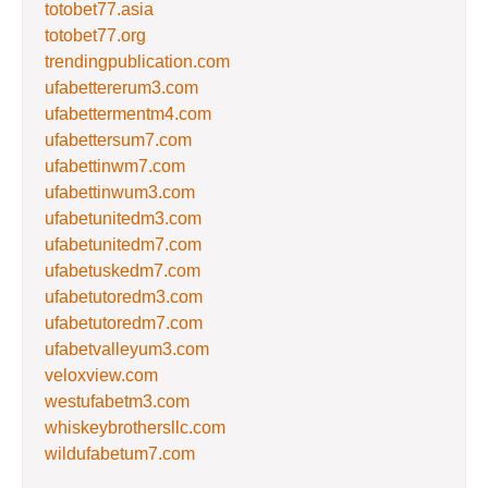
totobet77.asia
totobet77.org
trendingpublication.com
ufabettererum3.com
ufabettermentm4.com
ufabettersum7.com
ufabettinwm7.com
ufabettinwum3.com
ufabetunitedm3.com
ufabetunitedm7.com
ufabetuskedm7.com
ufabetutoredm3.com
ufabetutoredm7.com
ufabetvalleyum3.com
veloxview.com
westufabetm3.com
whiskeybrothersllc.com
wildufabetum7.com