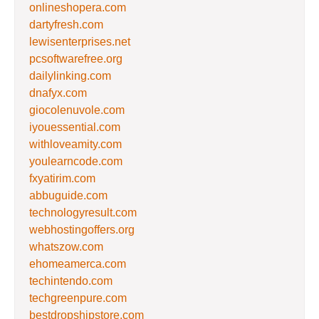
onlineshopera.com
dartyfresh.com
lewisenterprises.net
pcsoftwarefree.org
dailylinking.com
dnafyx.com
giocolenuvole.com
iyouessential.com
withloveamity.com
youlearncode.com
fxyatirim.com
abbuguide.com
technologyresult.com
webhostingoffers.org
whatszow.com
ehomeamerca.com
techintendo.com
techgreenpure.com
bestdropshipstore.com