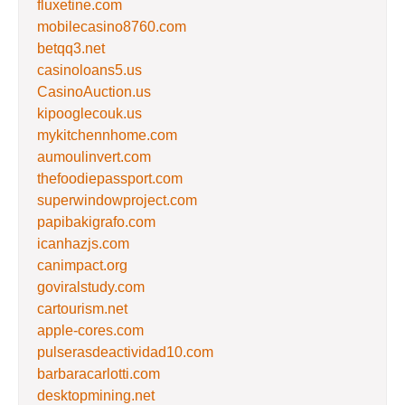
fluxetine.com
mobilecasino8760.com
betqq3.net
casinoloans5.us
CasinoAuction.us
kipooglecouk.us
mykitchennhome.com
aumoulinvert.com
thefoodiepassport.com
superwindowproject.com
papibakigrafo.com
icanhazjs.com
canimpact.org
goviralstudy.com
cartourism.net
apple-cores.com
pulserasdeactividad10.com
barbaracarlotti.com
desktopmining.net