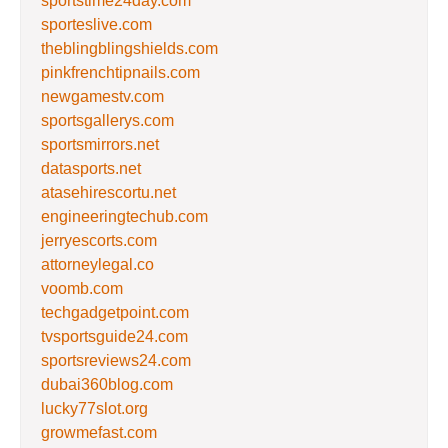
sportstime24day.com
sporteslive.com
theblingblingshields.com
pinkfrenchtipnails.com
newgamestv.com
sportsgallerys.com
sportsmirrors.net
datasports.net
atasehirescortu.net
engineeringtechub.com
jerryescorts.com
attorneylegal.co
voomb.com
techgadgetpoint.com
tvsportsguide24.com
sportsreviews24.com
dubai360blog.com
lucky77slot.org
growmefast.com