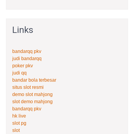
Links
bandarqq pkv
judi bandarqq
poker pkv
judi qq
bandar bola terbesar
situs slot resmi
demo slot mahjong
slot demo mahjong
bandarqq pkv
hk live
slot pg
slot