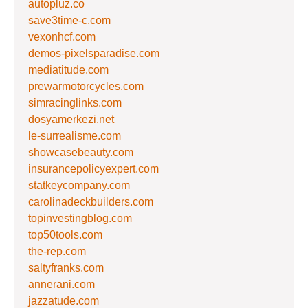
autopluz.co
save3time-c.com
vexonhcf.com
demos-pixelsparadise.com
mediatitude.com
prewarmotorcycles.com
simracinglinks.com
dosyamerkezi.net
le-surrealisme.com
showcasebeauty.com
insurancepolicyexpert.com
statkeycompany.com
carolinadeckbuilders.com
topinvestingblog.com
top50tools.com
the-rep.com
saltyfranks.com
annerani.com
jazzatude.com