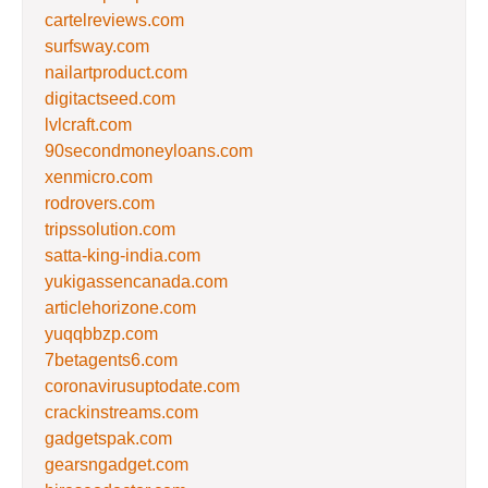
cartelreviews.com
surfsway.com
nailartproduct.com
digitactseed.com
lvlcraft.com
90secondmoneyloans.com
xenmicro.com
rodrovers.com
tripssolution.com
satta-king-india.com
yukigassencanada.com
articlehorizone.com
yuqqbbzp.com
7betagents6.com
coronavirusuptodate.com
crackinstreams.com
gadgetspak.com
gearsngadget.com