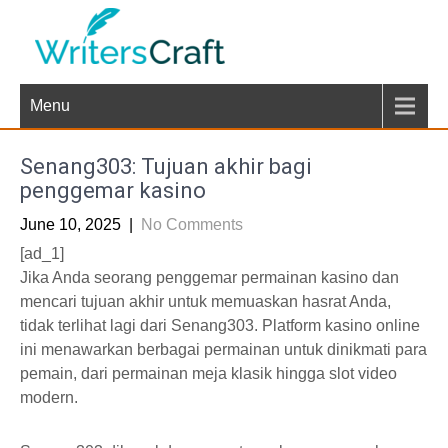
Skip
to
content
Raih maxwin besar hari ini
Menu
dengan slot X1000 dari PG
Soft. Slot gacor ini hadir
dengan RTP tinggi untuk
Senang303: Tujuan akhir bagi
hasil yang menguntungkan.
penggemar kasino
June 10, 2025
|
No Comments
[ad_1]
Jika Anda seorang penggemar permainan kasino dan
mencari tujuan akhir untuk memuaskan hasrat Anda,
tidak terlihat lagi dari Senang303. Platform kasino online
ini menawarkan berbagai permainan untuk dinikmati para
pemain, dari permainan meja klasik hingga slot video
modern.