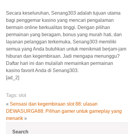
Secara keseluruhan, Senang303 adalah tujuan utama
bagi penggemar kasino yang mencari pengalaman
bermain online berkualitas tinggi. Dengan pilihan
permainan yang beragam, bonus yang murah hati, dan
layanan pelanggan terkemuka, Senang303 memiliki
semua yang Anda butuhkan untuk menikmati berjam-jam
hiburan dan kegembiraan. Jadi mengapa menunggu?
Daftar hari ini dan mulailah memainkan permainan
kasino favorit Anda di Senang303.
[ad_2]
Tags:
slot
«
Sensasi dan kegembiraan slot 88: ulasan
DEWASURGA88: Pilihan gamer untuk gameplay yang
menarik
»
Search