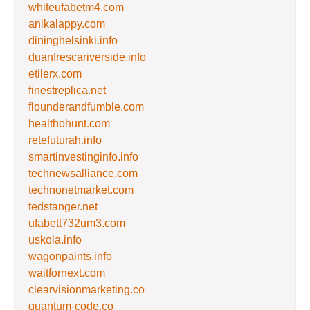
whiteufabetm4.com
anikalappy.com
dininghelsinki.info
duanfrescariverside.info
etilerx.com
finestreplica.net
flounderandfumble.com
healthohunt.com
retefuturah.info
smartinvestinginfo.info
technewsalliance.com
technonetmarket.com
tedstanger.net
ufabett732um3.com
uskola.info
wagonpaints.info
waitfornext.com
clearvisionmarketing.co
quantum-code.co