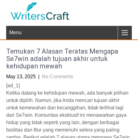
Skip
to
content
Raih maxwin besar hari ini
Menu
dengan slot X1000 dari PG
Soft. Slot gacor ini hadir
dengan RTP tinggi untuk
Temukan 7 Alasan Teratas Mengapa
hasil yang menguntungkan.
Se7win adalah tujuan akhir untuk
kehidupan mewah
May 13, 2025
|
No Comments
[ad_1]
Ketika datang ke kehidupan mewah, ada banyak pilihan
untuk dipilih. Namun, jika Anda mencari tujuan akhir
untuk kemewahan dan kecanggihan, tidak terlihat lagi
dari Se7win. Komunitas eksklusif ini menawarkan gaya
hidup yang tidak seperti yang lain, dengan berbagai
fasilitas dan fitur yang memenuhi selera yang paling
cerdas. Berikut adalah 7 alasan utama mengapa Se7win