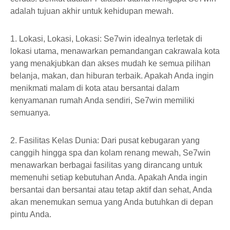
adalah tujuan akhir untuk kehidupan mewah.
1. Lokasi, Lokasi, Lokasi: Se7win idealnya terletak di
lokasi utama, menawarkan pemandangan cakrawala kota
yang menakjubkan dan akses mudah ke semua pilihan
belanja, makan, dan hiburan terbaik. Apakah Anda ingin
menikmati malam di kota atau bersantai dalam
kenyamanan rumah Anda sendiri, Se7win memiliki
semuanya.
2. Fasilitas Kelas Dunia: Dari pusat kebugaran yang
canggih hingga spa dan kolam renang mewah, Se7win
menawarkan berbagai fasilitas yang dirancang untuk
memenuhi setiap kebutuhan Anda. Apakah Anda ingin
bersantai dan bersantai atau tetap aktif dan sehat, Anda
akan menemukan semua yang Anda butuhkan di depan
pintu Anda.