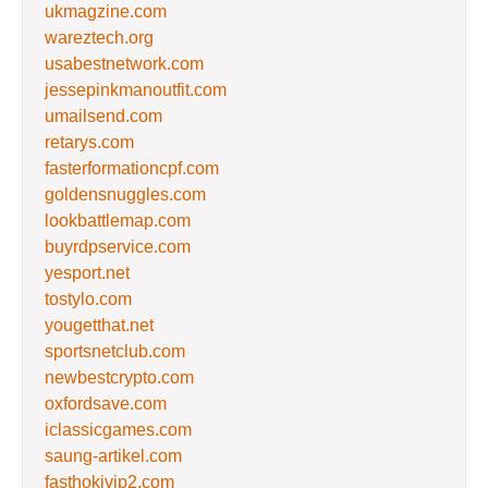
ukmagzine.com
wareztech.org
usabestnetwork.com
jessepinkmanoutfit.com
umailsend.com
retarys.com
fasterformationcpf.com
goldensnuggles.com
lookbattlemap.com
buyrdpservice.com
yesport.net
tostylo.com
yougetthat.net
sportsnetclub.com
newbestcrypto.com
oxfordsave.com
iclassicgames.com
saung-artikel.com
fasthokivip2.com