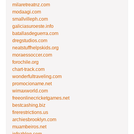
milaretreatnz.com
modaagi.com
smallvilleph.com
galiciasuroeste.info
batallasdeguerra.com
dregstudios.com
neatstuffhelpskids.org
moraessoccer.com
forochile.org
chart-track.com
wonderfultraveling.com
promocioname.net
wimaxworld.com
freeonlinecricketgames.net
bestcashing.biz
firerestrictions.us
archiesbrooklyn.com
muambeiros.net
infozblog.com