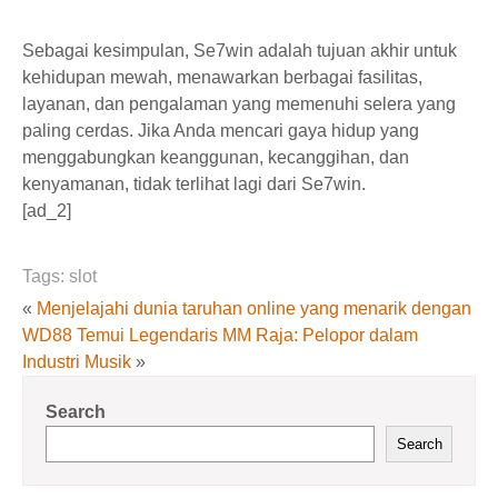
Sebagai kesimpulan, Se7win adalah tujuan akhir untuk
kehidupan mewah, menawarkan berbagai fasilitas,
layanan, dan pengalaman yang memenuhi selera yang
paling cerdas. Jika Anda mencari gaya hidup yang
menggabungkan keanggunan, kecanggihan, dan
kenyamanan, tidak terlihat lagi dari Se7win.
[ad_2]
Tags:
slot
«
Menjelajahi dunia taruhan online yang menarik dengan
WD88
Temui Legendaris MM Raja: Pelopor dalam
Industri Musik
»
Search
Search