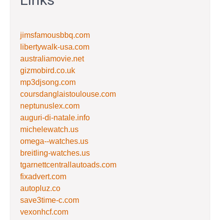
jimsfamousbbq.com
libertywalk-usa.com
australiamovie.net
gizmobird.co.uk
mp3djsong.com
coursdanglaistoulouse.com
neptunuslex.com
auguri-di-natale.info
michelewatch.us
omega--watches.us
breitling-watches.us
tgarnettcentrallautoads.com
fixadvert.com
autopluz.co
save3time-c.com
vexonhcf.com