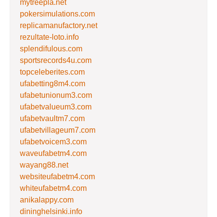
mytreepla.net
pokersimulations.com
replicamanufactory.net
rezultate-loto.info
splendifulous.com
sportsrecords4u.com
topceleberites.com
ufabetting8m4.com
ufabetunionum3.com
ufabetvalueum3.com
ufabetvaultm7.com
ufabetvillageum7.com
ufabetvoicem3.com
waveufabetm4.com
wayang88.net
websiteufabetm4.com
whiteufabetm4.com
anikalappy.com
dininghelsinki.info