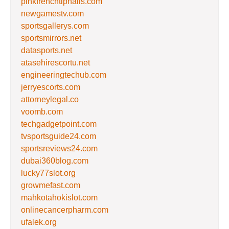
pinkfrenchtipnails.com
newgamestv.com
sportsgallerys.com
sportsmirrors.net
datasports.net
atasehirescortu.net
engineeringtechub.com
jerryescorts.com
attorneylegal.co
voomb.com
techgadgetpoint.com
tvsportsguide24.com
sportsreviews24.com
dubai360blog.com
lucky77slot.org
growmefast.com
mahkotahokislot.com
onlinecancerpharm.com
ufalek.org