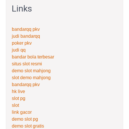
Links
bandarqq pkv
judi bandarqq
poker pkv
judi qq
bandar bola terbesar
situs slot resmi
demo slot mahjong
slot demo mahjong
bandarqq pkv
hk live
slot pg
slot
link gacor
demo slot pg
demo slot gratis