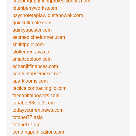
pittsburghpaintingprofessionals.com
plumberryworks.com
psychoterapiawioletanowak.com
quickultimate.com
quirkyquester.com
sexmedicineformen.com
shiftripple.com
slotterpercaya.co
smartcoolbox.com
sohanjitfinances.com
soulfulhousemusic.net
sparklooms.com
tacticalcontractingllc.com
thecapitalpowers.com
tobabet88slot3.com
todayscurrentnews.com
totobet77.asia
totobet77.org
trendingpublication.com