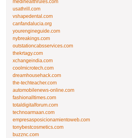
medihealthrules.com
usathrill.com
vshapedental.com
canfandalucia.org
yourengineguide.com
nybreakings.com
outstationcabsservices.com
thekrtagy.com
xchangeindia.com
coolmicrotech.com
dreamhousehack.com
the-techteacher.com
automobilenews-online.com
fashionalltimes.com
totaldigitalforum.com
technoarmaan.com
empresasposicionamientoweb.com
tonybestcosmetics.com
buzznc.com